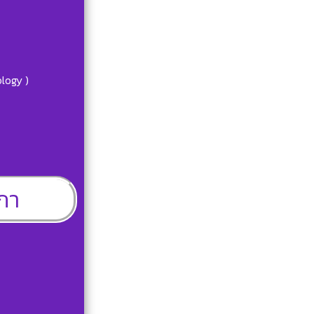
logy )
ภา