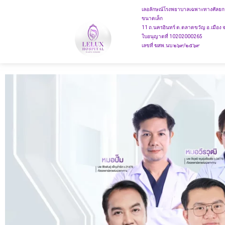
เลอลักษณ์โรงพยาบาลเฉพาะทางศัลยก
ขนาดเล็ก
11 ถ.นครอินทร์ ต.ตลาดขวัญ อ.เมือง 
ใบอนุญาตที่ 10202000265
เลขที่ ฆสพ.นบ ๒๖๙/๒๕๖๙